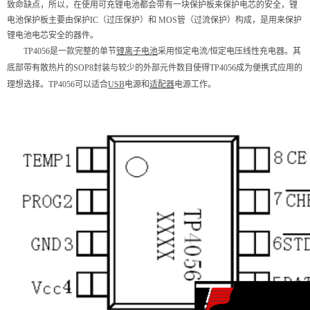
致命缺点，所以，在使⽤可充锂电池都会带有⼀块保护板来保护电芯的安全，锂
电池保护板主要由保护IC（过压保护）和 MOS管（过流保护）构成，是⽤来保护
锂电池电芯安全的器件。
TP4056是一款完整的单节
锂离子电池
采用恒定电流/恒定电压线性充电器。其
底部带有散热片的SOP8封装与较少的外部元件数目使得TP4056成为便携式应用的
理想选择。TP4056可以适合
USB
电源和
适配器
电源工作。