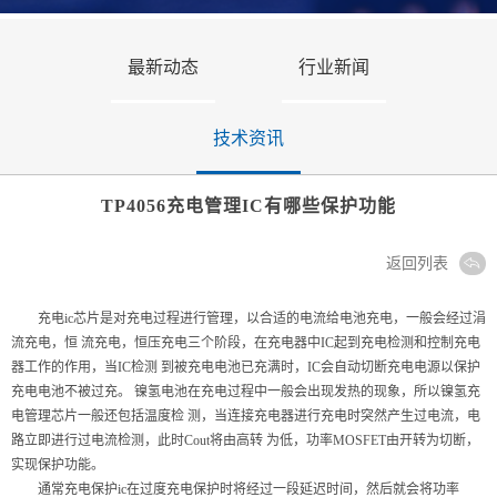
最新动态
行业新闻
技术资讯
TP4056充电管理IC有哪些保护功能
返回列表
充电ic芯⽚是对充电过程进⾏管理，以合适的电流给电池充电，⼀般会经过涓
流充电，恒 流充电，恒压充电三个阶段，在充电器中IC起到充电检测和控制充电
器⼯作的作⽤，当IC检测 到被充电电池已充满时，IC会⾃动切断充电电源以保护
充电电池不被过充。 镍氢电池在充电过程中⼀般会出现发热的现象，所以镍氢充
电管理芯⽚⼀般还包括温度检 测，当连接充电器进⾏充电时突然产⽣过电流，电
路⽴即进⾏过电流检测，此时Cout将由⾼转 为低，功率MOSFET由开转为切断，
实现保护功能。
通常充电保护ic在过度充电保护时将经过⼀段延迟时间，然后就会将功率