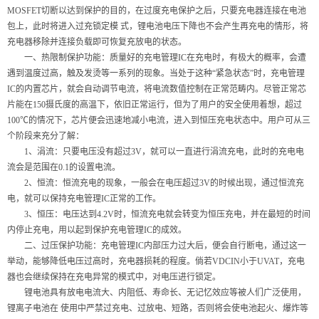
MOSFET切断以达到保护的⽬的，在过度充电保护之后，只要充电器连接在电池
包上，此时将进⼊过充锁定模 式，锂电池电压下降也不会产⽣再充电的情形，将
充电器移除并连接负载即可恢复充放电的状态。
一、热限制保护功能：质量好的充电管理IC在充电时，有极大的概率，会遭
遇到温度过高，触及发烫等一系列的现象。当处于这种“紧急状态”时，充电管理
IC的内置芯片，就会自动调节电流，将电流数值控制在正常范畴内。尽管正常芯
片能在150摄氏度的高温下，依旧正常运行，但为了用户的安全使用着想，超过
100℃的情况下，芯片便会迅速地减小电流，进入到恒压充电状态中。用户可从三
个阶段来充分了解：
1、涓流：只要电压没有超过3V，就可以一直进行涓流充电，此时的充电电
流会是范围在0.1的设置电流。
2、恒流：恒流充电的现象，一般会在电压超过3V的时候出现，通过恒流充
电，就可以保持充电管理IC正常的工作。
3、恒压：电压达到4.2V时，恒流充电就会转变为恒压充电，并在最短的时间
内停止充电，用以起到保护充电管理IC的成效。
二、过压保护功能：充电管理IC内部压力过大后，便会自行断电，通过这一
举动，能够降低电压过高时，充电器损耗的程度。倘若VDCIN小于UVAT，充电
器也会继续保持在充电异常的模式中，对电压进行锁定。
锂电池具有放电电流⼤、内阻低、寿命长、⽆记忆效应等被⼈们⼴泛使⽤，
锂离⼦电池在 使⽤中严禁过充电、过放电、短路，否则将会使电池起⽕、爆炸等